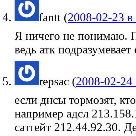
fantt
(
2008-02-23 в
Я ничего не понимаю. П
ведь атк подразумевает
repsac
(
2008-02-24 
если днсы тормозят, кт
например адсл 213.158.1
сатгейт 212.44.92.30. Д