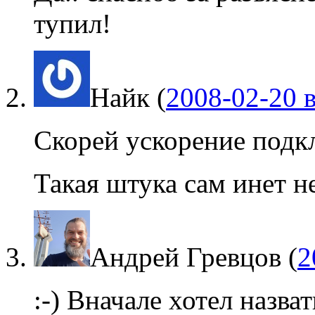
тупил!
Найк
(
2008-02-20 в
Скорей ускорение подкл
Такая штука сам инет не
Андрей Гревцов
(
2
:-) Вначале хотел назв