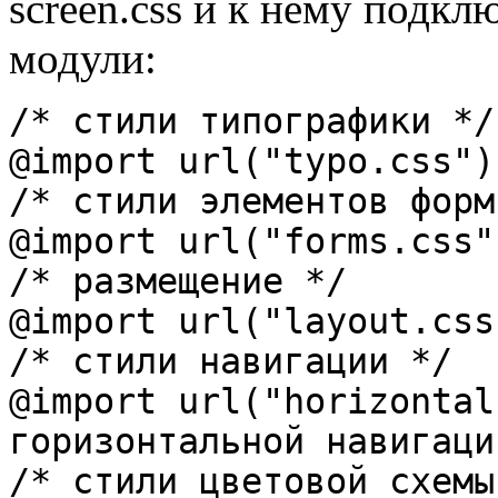
screen.css и к нему подк
модули:
/* стили типографики */
@import url("typo.css")
/* стили элементов форм
@import url("forms.css"
/* размещение */
@import url("layout.css
/* стили навигации */
@import url("horizontal
горизонтальной навигаци
/* стили цветовой схемы